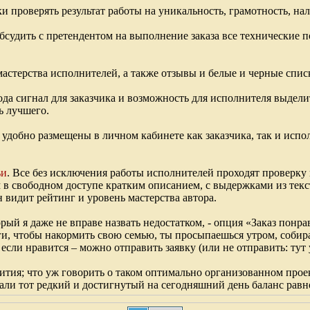
и проверять результат работы на уникальность, грамотность, на
судить с претендентом на выполнение заказа все технические п
стерства исполнителей, а также отзывы и белые и черные списки,
рода сигнал для заказчика и возможность для исполнителя выдели
ть лучшего.
удобно размещены в личном кабинете как заказчика, так и испол
ьи
. Все без исключения работы исполнителей проходят проверку
м в свободном доступе кратким описанием, с выдержками из текс
н видит рейтинг и уровень мастерства автора.
рый я даже не вправе назвать недостатком, - опция «Заказ понра
ьги, чтобы накормить свою семью, ты просыпаешься утром, собир
если нравится – можно отправить заявку (или не отправить: тут 
вития; что уж говорить о таком оптимально организованном прое
али тот редкий и достигнутый на сегодняшний день баланс рав