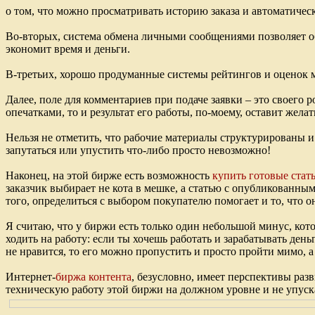
о том, что можно просматривать историю заказа и автоматическ
Во-вторых, система обмена личными сообщениями позволяет об
экономит время и деньги.
В-третьих, хорошо продуманные системы рейтингов и оценок ма
Далее, поле для комментариев при подаче заявки – это своего 
опечатками, то и результат его работы, по-моему, оставит жела
Нельзя не отметить, что рабочие материалы структурированы и 
запутаться или упустить что-либо просто невозможно!
Наконец, на этой бирже есть возможность
купить готовые стат
заказчик выбирает не кота в мешке, а статью с опубликованны
того, определиться с выбором покупателю помогает и то, что о
Я считаю, что у биржи есть только один небольшой минус, кото
ходить на работу: если ты хочешь работать и зарабатывать ден
не нравится, то его можно пропустить и просто пройти мимо, а 
Интернет-
биржа контента
, безусловно, имеет перспективы раз
техническую работу этой биржи на должном уровне и не упуск