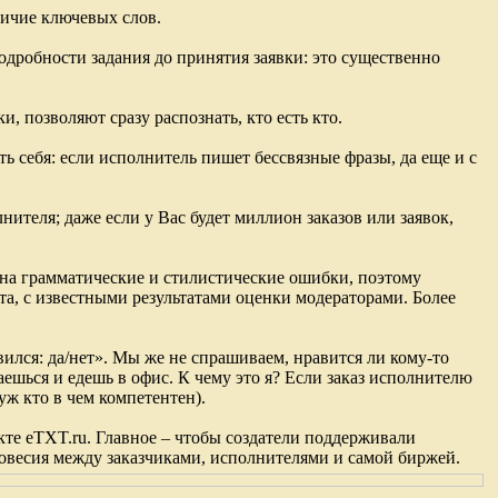
личие ключевых слов.
одробности задания до принятия заявки: это существенно
 позволяют сразу распознать, кто есть кто.
ть себя: если исполнитель пишет бессвязные фразы, да еще и с
нителя; даже если у Вас будет миллион заказов или заявок,
 на грамматические и стилистические ошибки, поэтому
та, с известными результатами оценки модераторами. Более
вился: да/нет». Мы же не спрашиваем, нравится ли кому-то
аешься и едешь в офис. К чему это я? Если заказ исполнителю
уж кто в чем компетентен).
кте eTXT.ru. Главное – чтобы создатели поддерживали
новесия между заказчиками, исполнителями и самой биржей.