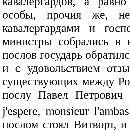
кавалергардов, а равн
особы, прочия же, н
кавалергардами и гос
министры собрались в к
послов государь обратилс
и с удовольствием отз
существующих между Ро
послу Павел Петрович 
j'espere, monsieur l'amba
послом стоял Витворт, и