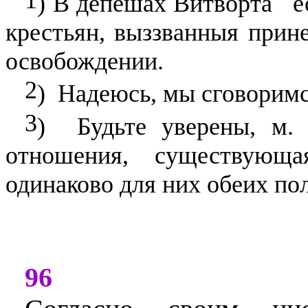
) В депешах Витворта
е
крестьян, выззванныя прин
освобождении.
2
)
Надеюсь, мы сговоримся
3
)
Будьте уверены, м. 
отношения, существующ
одинаково для них обеих по
96