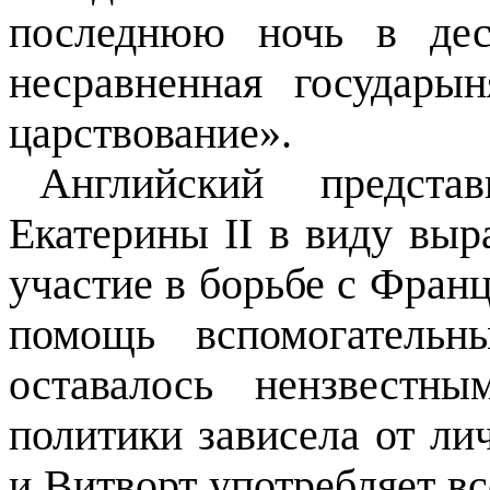
последнюю ночь в дес
несравненная государы
царствование».
Английский предста
Екатерины
II
в виду выр
участие в борьбе с Фран
помощь вспомогательн
оставалось нензвестн
политики зависела от ли
и Витворт употребляет вс