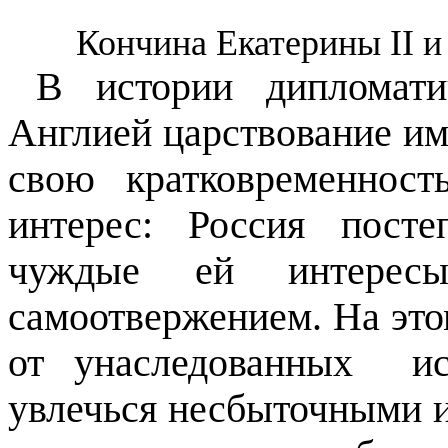
Кончина Екатерины
II
и
В
истории дипломати
Англией царствование им
свою кратковременность
интерес:
Россия
посте
чуждые ей интерес
самоотвержением. На это
от унаследованных
и
увлечься несбыточными и