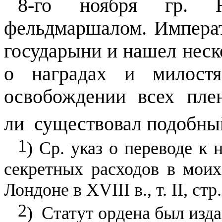
8-го ноября гр. Н
фельдмаршалом. Императ
государыни и нашел неск
о наградах и милост
освобождении всех пле
ли
существовал подобны
1
) Ср. указ о переводе к 
секретных расходов в моих
Лондоне в
XVIII
в., т.
II,
стр.
2
)
Статут ордена был изда