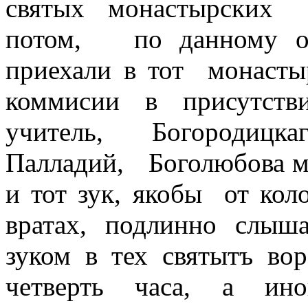
святых
монастырских
потом,
по данному о
приехали в тот
монасты
коммисии в присутств
учитель, Богородицк
Палладий,
Боголюбова 
и тот зук, якобы
от кол
вратах, подлинно слыш
зуком в тех святытъ во
четверть часа, а ин