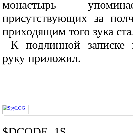
монастырь упоми
присутствующих за полч
приходящим того зука ста
К подлинной записке 
руку приложил.
$DCODE_1$