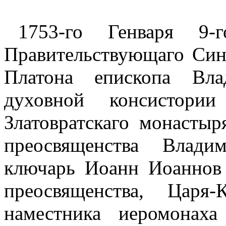
1753-го Генваря 9-
Правительствующаго Син
Платона епископа Вла
духовной консистории
Златовратскаго монастыр
преосвященства Влади
ключарь Иоанн Иоаннов 
преосвященства, Царя
наместника иеромонах