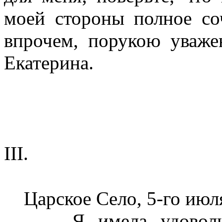
моей стороны полное со
впрочем, порукою уваже
Екатерина.
III.
Царское Село, 5-го июля
Я имела удоволь