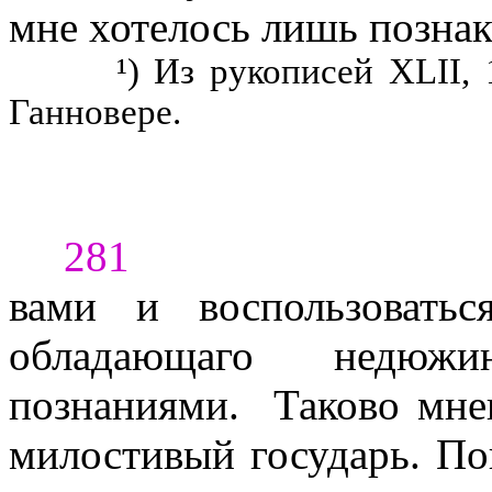
мне хотелось лишь познак
¹) Из рукописей ХLІІ, 
Ганновере.
281
вами и воспользоватьс
обладающаго не­дюж
познаниями.
Таково мне
милостивый государь. П