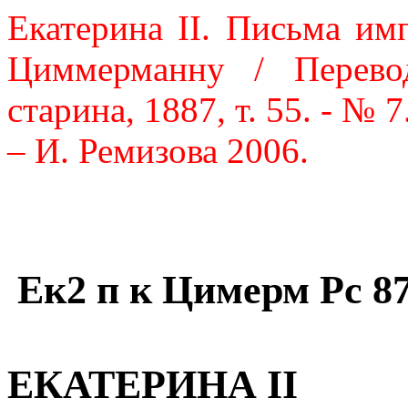
Екатерина
II
. Письма им
Циммерманну / Перево
старина, 1887, т. 55. - № 
– И. Ремизова 2006.
Ек2 п к Цимерм Рс 87
ЕКАТЕРИНА II