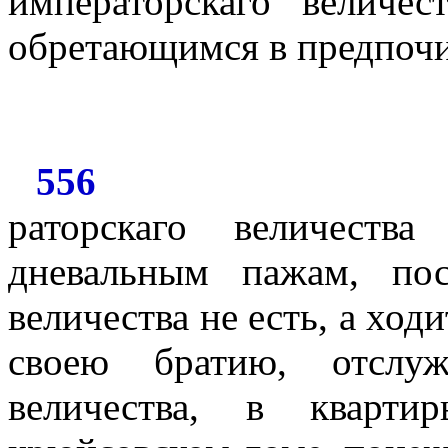
императорскаго величес
обретающимся в предпочи
556
раторскаго величеств
дневальным пажам, пос
величества не есть, а ход
своею братию, отслуж
величества, в кварт