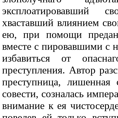
эксплоатировавший с
хваставший влиянием сво
ею, при помощи предан
вместе с пировавшими с н
избавиться от опасна
преступления. Автор разс
преступница, лишенная 
совести, созналась импер
внимание к ея чистосерде
повелев ей только всту