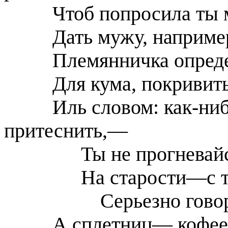
Чтоб попросила ты 
Дать мужу, например
Племянничка опреде
Для кума, покривит
Иль словом: как-ниб
притеснить,—
Ты не прогнева
На старости—с т
Серьезно гово
А сплетниц— кофее