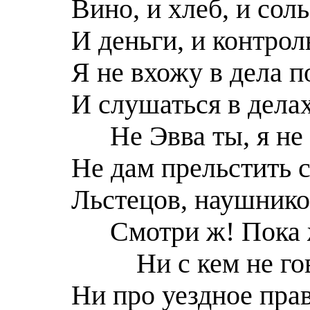
Вино, и хлеб, и соль
И деньги, и контро
Я не вхожу в дел
a
п
И слушаться в дела
Не Эвва ты, я не
Не дам прельстить 
Льстецов, наушнико
Смотри ж! Пока 
Ни с кем не г
Ни про уездное прав