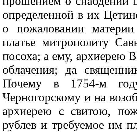
прошением о снабдении ц
определенной в их Цетин
о пожаловании материи
платье митрополиту Сав
посоха; а ему,
apx
и
epe
ю
В
облачения; да священни
Почему в 1754-м году
Черногорскому и на возоб
архиерею с свитою, пож
рублев и требуемое им пл