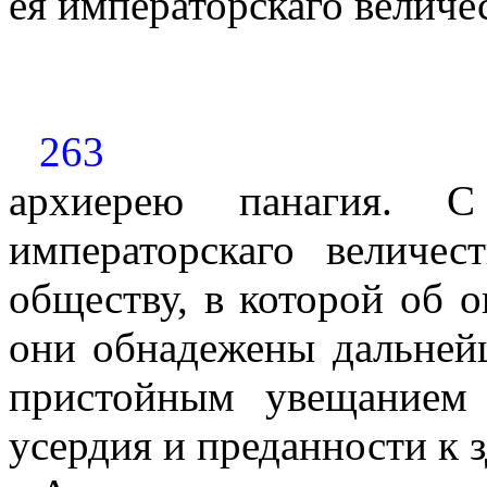
ея императорскаго величе
263
apx
и
epe
ю
панагия. 
императорскаго величес
обществу, в которой об 
они обнадежены дальне
пристойным увещанием
усердия и преданности к 