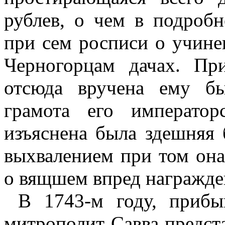
рублев, о чем в подроб
при сем росписи о учине
Черногорцам дачах. Пр
отсюда вручена ему б
грамота его император
изъяснена была здешняя
выхвалением при том она
о вящшем впред награжден
В 1743-м году, приб
митрополит Савва предста