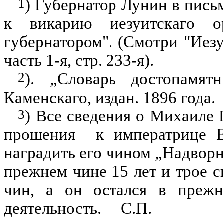
1
)
Губернатор Лунин в пись
к викарию иезуитскаго о
губернатором". (Смотри "Иез
часть 1-я, стр. 233-я).
2
). „Словарь достопамят
Каменскаго, издан. 1896 года.
3
)
Все сведения о Михаиле 
прошения
к императрице 
наградить его чином „Надворн
прежнем чине 15 лет и трое 
чин, а он остался в прежн
деятельность.
С.П.