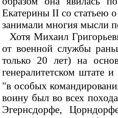
образом она явилась по
Екатерины
II
со статьею о
занимали многия мысли по
Хотя Михаил Григорьев
от военной службы рань
только 20 лет) на осно
генералитетском штате и
"в особых командирован
воину был во всех похода
Эгернсдорфе, Цорндорфе