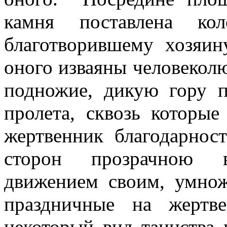
камня поставлена кол
благотворившему хозяин
оного изваяны человеколю
подножие, дикую гору п
пролета, сквозь которы
жертвенник благодарнос
сторон прозрачною в
движением своим, умнож
праздничные на жертв
некоторый вид таинства 