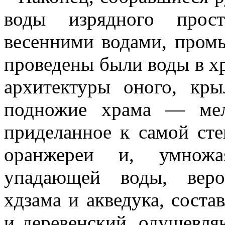
воды изрядного прост
весенними водами, промы
проведены были воды в х
архитектуры оного, кры
подножие храма — мел
приделанное к самой сте
оранжереи и, умнож
упадающей воды, веро
хдзама и акведука, соста
и деревенский, одушевл