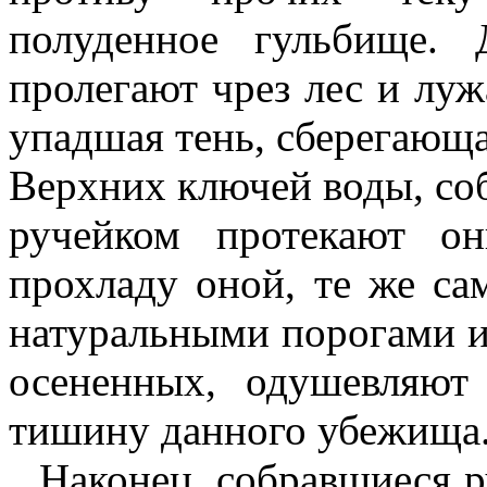
полуденное гульбище.
пролегают чрез лес и луж
упадшая тень, сберегающа
Верхних ключей воды, соб
ручейком протекают о
прохладу оной, те же с
натуральными порогами и
осененных, одушевляю
тишину данного убежища
Наконец, собравшиеся р