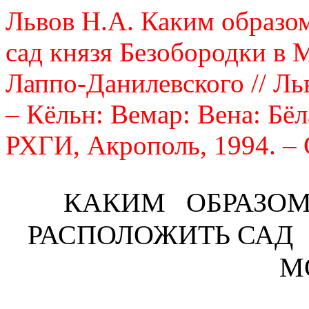
Львов Н.А. Каким образо
сад князя Безобородки в М
Лаппо-Данилевского // Ль
– Кёльн: Вемар: Вена: Бё
РХГИ, Акрополь, 1994. – 
КАКИМ
ОБРАЗО
РАСПОЛОЖИТЬ САД
М