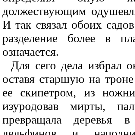
должествующим одушевл
И так связал обоих садов
разделение более в п
означается.
Для сего дела избрал 
оставя старшую на троне
ее скипетром, из ножн
изуродовав мирты, па
превращала деревья в
дельфинов и наполн