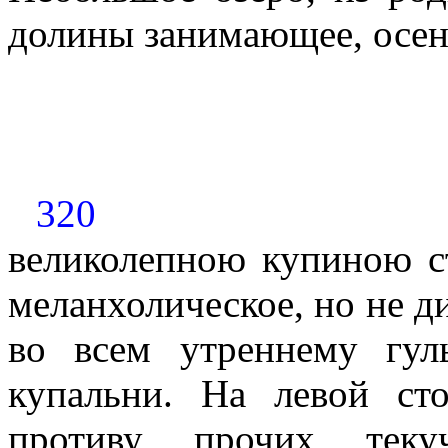
долины занимающее, осе
320
великолепною купиною с
меланхолическое, но не д
во всем утреннему гул
купальни. На левой ст
противу прочих теку