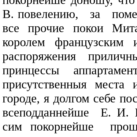
покорнейше доношу, что
В. повелению,
за
поме
все прочие покои Мита
королем французским 
распоряжения прилич
принцессы аппартамен
присутственныя места
городе, я долгом себе по
всеподданнейше
Е. И. 
сим покорнейше
прош