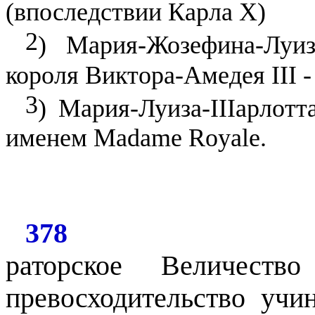
(впоследствии Карла
X)
2
) Мария-Жозефина-Луиз
короля Виктора-Амедея
III
-
3
) Мария-Луиза-ІІІарлотт
именем
Madame Royale.
378
раторское Величеств
превосходительство уч