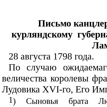
Письмо канцле
курляндскому
губерн
Лам
28 августа 1798 года.
По случаю ожидаемаг
величества королевы фр
Лудовика
XVI
-го, Его Им
1
) Сыновья брата Л