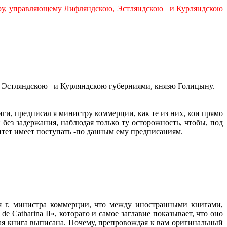
ору, управляющему Лифляндскою, Эстляндскою
и Курляндскою
, Эстляндскою
и Курляндскою губерниями, князю Голицыну.
и, предписал я министру коммерции, как те из них, кои прямо
ез задержания, наблюдая только ту осторожность, чтобы, под
тет имеет поступать -по данным ему предписаниям.
я г. министра коммерции, что между иностранными книгами,
de
Catharina
II
», котораго и самое заглавие показывает, что оно
ая книга выписана. Почему, препровождая к вам оригинальный