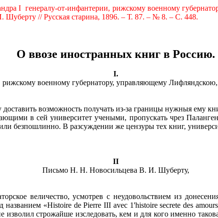
андра
I
генералу-от-инфантерии, рижскому военному губернат
Шуберту // Русская старина, 1896. – Т. 87. – № 8. – С. 448.
О ввозе иностранных книг в
Pocc
ию.
I
.
, рижскому военному губернатору, управляющему Лифляндскою
доставить возможность получать из-за границы нужныя ему книг
ющими в сей университет учеными, пропускать чрез Паланген б
или безпошлинно. В разсуждении же цензуры тех книг, универси
II
Письмо Н. Н. Новосильцева В. И. Шуберту,
орское величество, усмотрев с неудовольствием из донесени
 нaзвaниeм «Histoi
r
e de
Pierre
III
avec
1'
histoire
secrete
des
amours
 изволил строжайше изследовать, кем и для кого именно таков