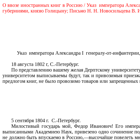
О ввозе иностранных книг в
Pocc
ию /
Указ
императора Алекс
губерниями, князю Голицыну;
Письмо Н. Н. Новосильцева В. И. 
Указ
императора Александра
I
генералу-от-инфантерии
18 августа 1802 г, С.-Петербург.
По представлению вашему желая Дерптскому университету 
университетом выписываемы будут, так и привозимыя приезжа
предлогом книг, не было провозимо товаров или запрещенных 
5 сентября 1804 г.
С.-Петербург.
Милостивый государь мой, Федор Иванович! Его императ
выписанными Академиею Наук, привезено одно сочинение под
не должно быть впускаемо в Россию,—высочайше повелеть мне