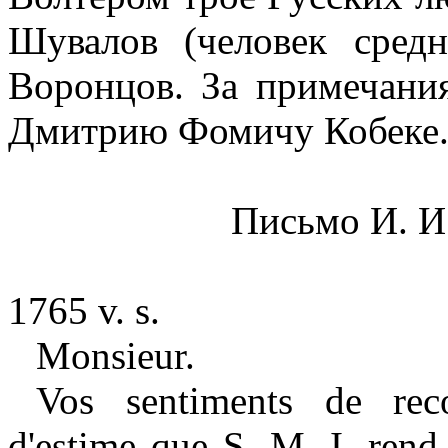
Шувалов (человек сред
Воронцов. За примечани
Дмитрию Фомичу Кобеке. 
Письмо И. И.
1765
v. s.
Monsieur.
Vos sentiments de rec
d'estime que S. M.
I.
rend