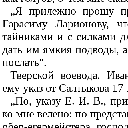
„Я прилежно прошу пр
Гарасиму Ларионову, чт
тайниками и с силками д
дать им ямкия подводы, а
послать".
Тверской воевода. Ива
ему указ от Салтыкова 17-г
„По, указу Е. И. В., пр
ко мне велено: по предст
обер-егермейстера госпо