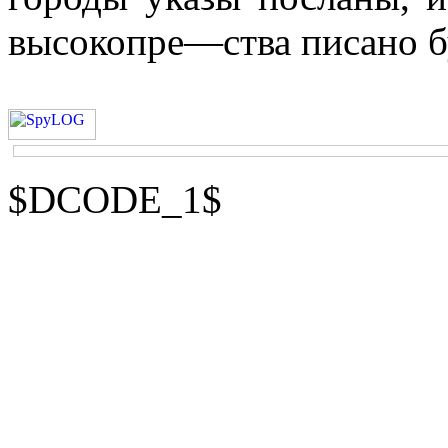
высокопре—ства писано б
$DCODE_1$