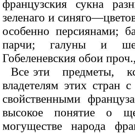
французския сукна разн
зеленаго и синяго—цвето
особенно персиянами; б
парчи; галуны и шел
Гобеленевския обои проч.,
Все эти
предметы,
к
владетелям этих стран с
свойственными француза
высокое понятие о ще
могуществе народа фра