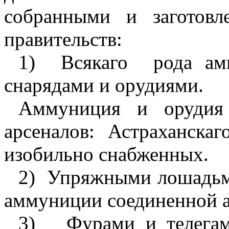
собранными и заготов
правительств:
1)
Всякаго
рода ам
снарядами и
op
удиями.
Аммуниция и орудия
арсеналов: Астраханскаг
изобильно снабженных.
2)
Упряжными лошадьм
аммуниции соединенной 
3)
Фурами и телега