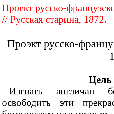
Проект русско-французско
// Русская старина, 1872. –
Проэкт русско-францу
1
Цель 
Изгнать англичан б
освободить эти прекр
британскаго ига; открыт