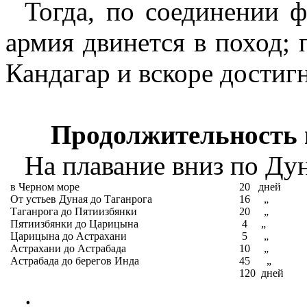
Тогда, по соединении 
армия двинется в поход; 
Кандагар и вскоре достигн
Продолжительность 
На плавание вниз по Дун
в Черном море
20
дней
От устьев Дуная до Таганрога
16
„
Таганрога до Пятиизбянки
20
„
Пятиизбянки до Царицына
4
„
Царицына до Астрахани
5
„
Астрахани до Астрабада
10
„
Астрабада до берегов Инда
45
„
120
дней
.