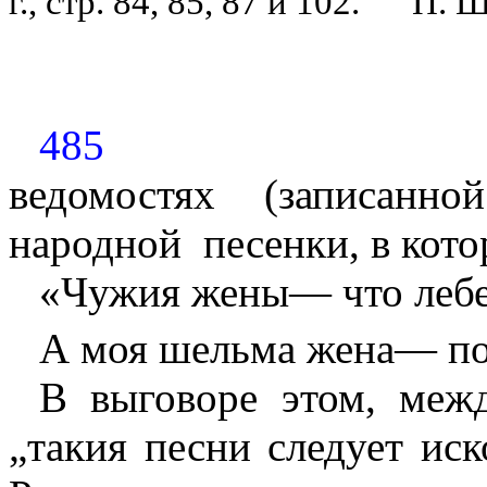
г., стр. 84, 85, 87 и 102.
П. Ш
485
ведомостях (записанн
народной
песенки, в кото
«Чужия жены— что леб
А моя шельма жена— по
В выговоре этом, межд
„такия песни следует иск