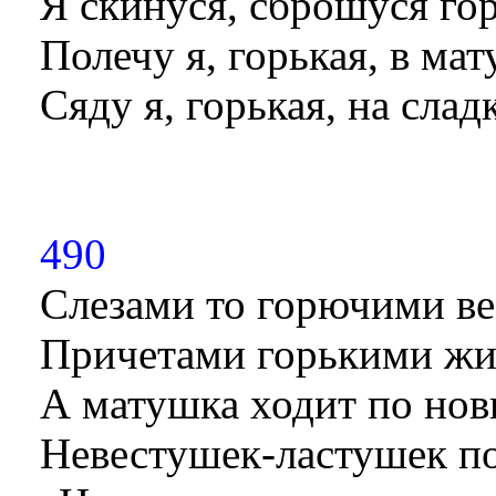
Я скинуся, сброшуся го
Полечу я, горькая, в ма
Сяду я, горькая, на сла
490
Слезами то горючими ве
Причетами горькими жив
А матушка ходит по нов
Невестушек-ластушек п