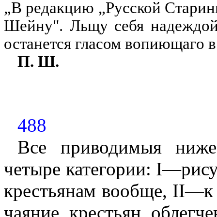
„В редакцию „Русской Старин
Шейну". Льщу себя надеждой,
останется гласом вопиющаго в
П. Ш.
488
Все приводимыя ниже
четыре категории:
I
—рису
крестьянам вообще,
II
—к 
чаяние крестьян облегче