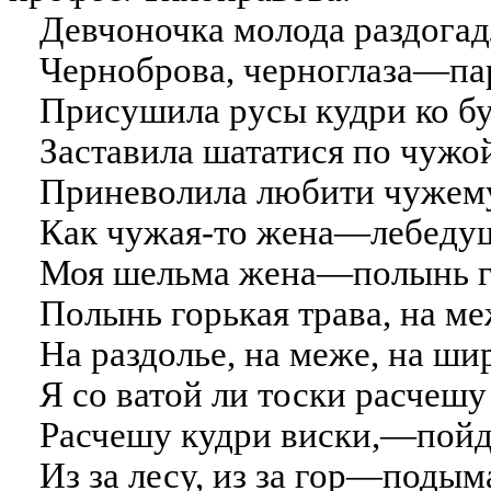
Девчоночка молода раздогад
Черноброва, черноглаза—па
Присушила русы кудри ко бу
Заставила шататися по чужо
Приневолила любити чужем
Как чужая-то жена—лебедуш
Моя шельма жена—полынь го
Полынь горькая трава, на ме
На раздолье, на меже, на ши
Я со ватой ли тоски расчешу
Расчешу кудри виски,—пойд
Из за лесу, из за гор—подым