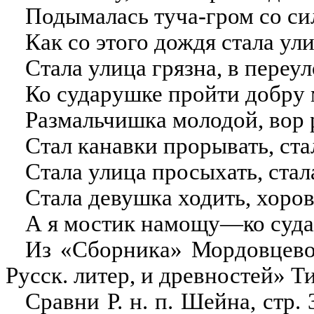
Подымалась туча-гром со си
Как со этого дождя стала ули
Стала улица грязна, в переул
Ко сударушке пройти добру 
Размальчишка молодой, вор
Стал канавки прорывать, ста
Стала улица просыхать, стал
Стала девушка ходить, хоров
А я мостик намощу—ко суда
Из «Сборника» Мордовцево
Русск. литер, и древностей» Т
Сравни Р. н. п. Шейна, стр.