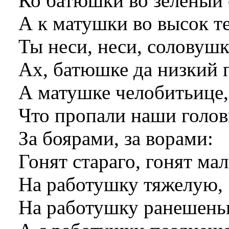
Ко батюшки во зеленый с
А к матушки во высок т
Ты неси, неси, соловушк
Ах, батюшке да низкий п
А матушке челобитьице,
Что пропали наши голо
За боярами, за ворами:
Гонят стараго, гонят мал
На работушку тяжелую,
На работушку ранешень