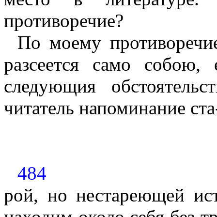
противоречие?
По моему противоречие
разсеется само собою,
следующия обстоятельс
читатель напоминание ста
484
рой, но нестареющей ис
находим около себя без тру