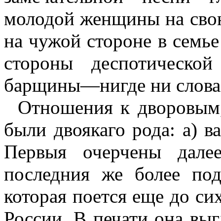
молодой женщины на сво
на чужой стороне в семье
стороны деспотической
барщины—нигде ни слова
Отношения к дворовым,
были двоякаго рода: а) в
Первыя очерчены дале
последния же более под
которая поется еще до си
России. В печати она выг