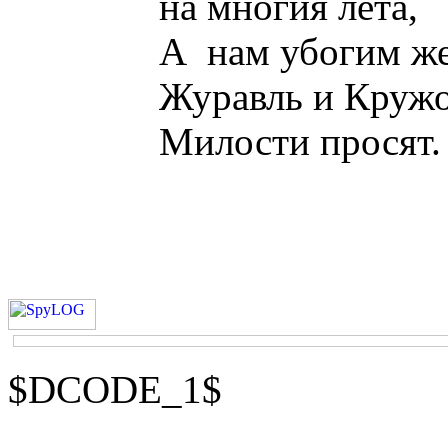
на многия лета,
А
нам убогим же
Журавль и Круж
Милости
просят.
$DCODE_1$