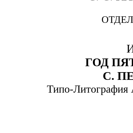
ОТДЕЛ
ГОД П
С. П
Типо-Литография А