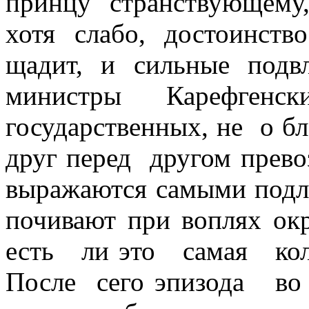
принцу странствующему,
хотя слабо, достоинств
щадит, и сильные подв
министры
Карефгенск
государственных, не
о б
друг перед
другом прево
выражаются самыми подл
почивают при воплях о
есть
ли это
самая
ко
После
сего эпизода
во