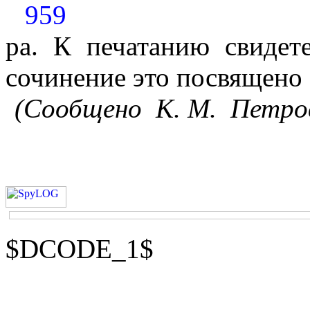
959
ра. К печатанию свидет
сочинение это посвящено
(Сообщено
К. М.
Петро
$DCODE_1$