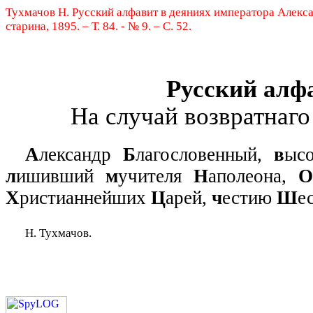
Тухмачов Н.
Русский алфавит в деяниях императора Алекс
старина, 1895. – Т. 84. - № 9. – С. 52.
Русский алф
На случай возвратнаго
А
лександр
Б
лагословенный,
в
ыс
л
ишивший
м
учителя
Н
аполеона,
О
Х
ристианнейших
Ц
арей,
ч
естию
Ш
е
Н. Тухмачов.