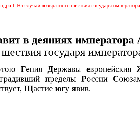
андра
I
.
На случай возвратного шествия государя императора 
авит в деяниях императора
 шествия государя император
отою
Г
ения
Д
ержавы
е
вропейския
градивший
п
ределы
Р
оссии
С
оюз
ствует,
Щ
астие
ю
гу
я
вив.