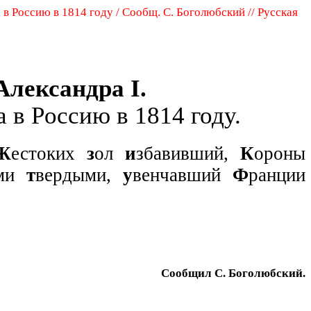
в Россию в 1814 году / Сообщ. С. Боголюбский // Русская
 Александра
I
.
а в
Pocc
ию в 1814 году.
Ж
естоких
з
ол
и
збавивший,
К
ороны
ами
т
вердыми,
у
венчавший
Ф
ранции
Сообщил С. Боголюбский.