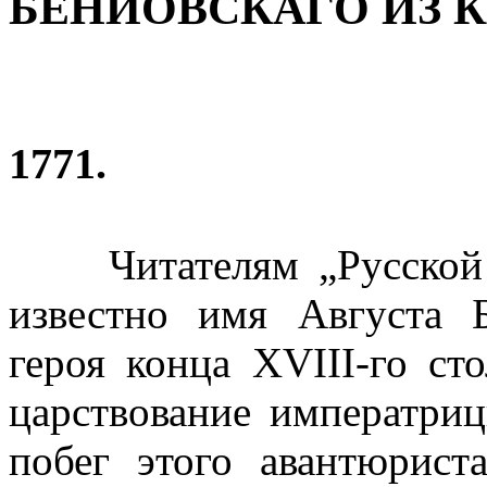
БЕНИОВСКАГО ИЗ 
1771.
Читателям „Русской
известно имя Августа Б
героя конца ХVІІІ-го ст
царствование императри
побег этого авантюрис