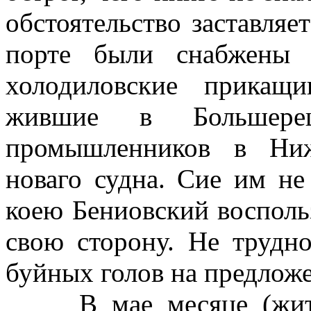
обстоя­тельство заставля
порте были снабжены 
холодиловские прикащ
жившие в Большере
промышленников в Ниж
новаго судна. Сие им н
коею Бениовский восполь­
свою сторону. Не трудн
буйных голов на предложе
В мае месяце (жит