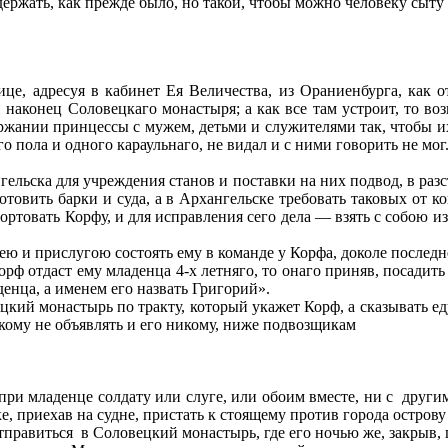
й держать, как прежде было, но такой, чтобы можно человеку сыту
ице, адресуя в кабинет Ея Величества, из Ораниенбурга, как 
 наконец Соловецкаго монастыря; а как все там устроит, то воз
ержании принцессы с мужем, детьми и служителями так, чтобы и
 пола и одного караульнаго, не видал и с ними говорить не мог
льска для учреждения станов и поставки на них подвод, в разсто
готовить барки и суда, а в Архангельске требовать таковых от к
ртовать Корфу, и для исправления сего дела — взять с собою из
ею и прислугою состоять ему в команде у Корфа, доколе по­следн
рф отдаст ему младенца 4-х летняго, то онаго приняв, по­садить
денца, а именем его назвать Григорий».
цкий монастырь по тракту, который укажет Корф, а сказы­вать е
икому не объявлять и его никому, ниже подвозщикам
при младенце солдату или слуге, или обоим вместе, ни с
другим
ке, приехав на судне, пристать к стоящему против города остров
тправиться
в Соловецкий монастырь, где его ночью же, закрыв, 