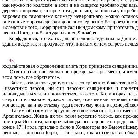
как нужно по коляскам, а если и не сыщется удобнаго для вязь
деревья с корнями, которых там довольно, на полозья употребит
впрочем по тамошнему климату невероятнаго, можно остановит
внезапные морозы сделали дороги совершенно безпроездными, 
Вследствие того, Корф предписал Вындомскому при­готовить дл
весны. Поезд прибыл туда наконец 9 ноября.
Корф, донося, что ехать дальше нельзя за идущим на Двине 
здания везде так и продувает, что никаким огнем согреть нельзя
93
ходатайствовал о дозволении иметь при принцессе священника
Ответ на сие последовал не прежде, как чрез месяц, а име
этом доме, где обретается».
Затем дозволялось допустить к совершению божественной 
«известных персон, ни сии персоны священника и причетн
исповедываться или причаститься, то сего в Холмогорах не д
смерти и в таковом нужном случае, означенный черный свящ
монастырь, да и до отъезду туда велеть ему жить в архиерейско
Таким образом все брауншвейгское семейство, покамест е
Архангельска. Жизнь их там текла вероятно так же, как прежд
принцем Иоанном, которое наблюдалось в дороге и предназнач
конце 1744 года прислано было в Холмогоры по Высочайшему 
ченные, — доносил Корф, — не знают, как выразить свою бла­г