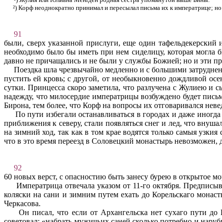
²) Корф неоднократно принимал и пересылал письма их к императрице; но с
91
были, сверх указанной прислуги, еще один тафельдекерский
необходимо было бы иметь при нем сиделицу, которая могла б
давно не причащались и не были у службы Божией; но и эти пре
Поездка шла чрезвычайно медленно и с большими затруднен
пустить ей кровь; с другой, от необыкновенно дождливой осе
сутки. Принцесса скоро заметила, что разлучена с Жулиею и с
надежду, что милосердие императрицы возбуждено будет письмо
Бирона, тем более, что Корф на вопросы их отговаривался неве
По пути избегали останавливаться в городах и даже иногда
приближения к северу, стали появляться снег и лед, что внуша
на зимний ход, так как в том крае водятся только самыя узки
что в это время переезд в Соловецкий монастырь невозможен, д
92
60 новых верст, с опасностию быть занесу бурею в открытое мо
Императрица отвечала указом от 11-го октября. Предписы­в
коляски на сани и зимним путем ехать до Корельскаго монаст
Черкасова.
Он писал, что если от Архангельска нет сухаго пути до 
советовал: «набрать мужичьих саней сколько потребно и наруби