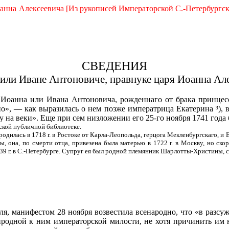
нна Алексеевича [Из рукописей Императорской С.-Петербургской 
СВЕДЕНИЯ
или Иване Антоновиче, правнуке царя Иоанна Але
, Иоанна или Ивана Антоновича, рожденнаго от бра­ка прин
о», — как вырази­лась о нем позже императрица Екатерина ³), 
на веки». Еще при сем низложении его 25-го ноября 1741 года
гской публичной библиотеке.
 родилась в 1718 г. в Ростоке от Карла-Леопольда, герцога Мекленбургскаго, 
, она, по смерти отца, привезена была матерью в 1722 г. в Москву, но скор
39 г. в С.-Петербурге. Супруг ея был родной племянник Шарлотты-Христины, с
еля, манифестом 28 ноября возвестила всенародно, что «в раз
природной к ним императорской милости, не хотя причинить им