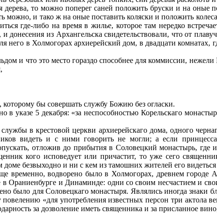
я дерева, то можно поперег саней положить бруски и на оные по
ь можно, и тако ж на оные поставить коляски и поло­жить колеса
ься где-либо на время в жилье, которое там нередко встречает
и донесения из Архангельска свидетельствовали, что от плавуч
я него в Холмогорах архиерейский дом, в двадцати комнатах, г
льдом и что это место гораздо способнее для коммиссии, нежели
,
, которому бы совершать службу Божию без огласки.
нно в указе 5 декабря: «за неспособностью Корельскаго мо­наст
службы в крестовой церкви архиерейскаго дома, одного чернаг
иков видеть и с ними говорить не могли; а если принцесс
опускать, отложив до прибытия в Соловецкий монастырь, где и
енник кого исповедует или причастит, то уже сего священника
м доме без­выходно и ни с кем из тамошних жителей его видеться 
ще временно, водворено было в Холмогорах, древнем городе Ар
е в Ораниенбурге и Динаминде: одни со своим несчастием и свои
ено было для Соловецкаго монастыря. Являлись иногда знаки бл
повелению «для употребления известных персон три актола ве
одарность за дозволение иметь священника и за присланное вин