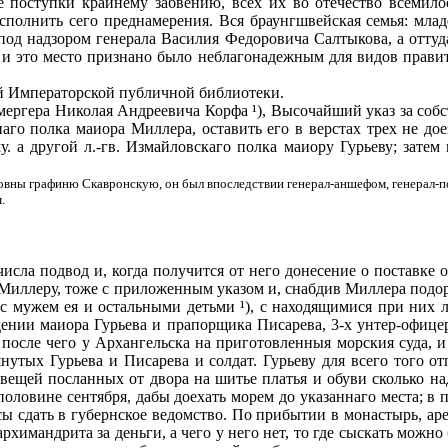
е поступки крайнему забвению, всех их во отечество всемило
полнить сего преднамерения. Вся браунгшвейская семья: младе
од надзором генерала Василия Федоровича Салтыкова, а оттуда,
 и это место признано было неблагонадежным для видов правите
сей Императорской публичной библиотеки.
а­мергера Николая Андреевича Корфа ¹), Высочайший указ за с
наго полка маиора Миллера, оставить его в верстах трех не дое
. а другой л.-гв. Измайловскаго полка маиору Гурьеву; затем
вны графиню Скавронскую, он был впоследствии генерал-аншефом, генерал-по
.
сла подвод и, когда получится от него донесение о поставке о
 Миллеру, тоже с приложенным указом и, снабдив Миллера подо
 с мужем ея и остальными детьми ¹), с находящимися при них л
дении маиора Гурьева и прапорщика Писарева, 3-х унтер-офицер
 после чего у Архангельска на приготовленныя морския суда, и
утых Гурьева и Писарева и солдат. Гурьеву для всего того отп
 вещей посланных от двора на шитье платья и обуви сколько на
оловине сентября, дабы доехать морем до указаннаго места; в 
сы сдать в губернское ведомство. По прибытии в монастырь, ар
архимандрита за деньги, а чего у него нет, то где сыскать можн