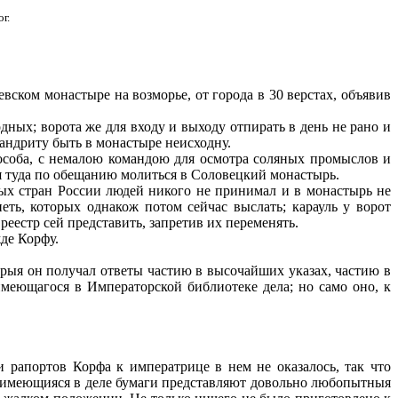
г.
вском монастыре на возморье, от города в 30 верстах, объявив
дных; ворота же для входу и выходу отпирать в день не рано и
­мандриту быть в монастыре неисходну.
 особа, с немалою командою для осмотра соляных промыслов и
тся туда по обещанию молиться в Соловецкий монастырь.
ных стран России людей никого не принимал и в монастырь не
ть, которых однакож потом сейчас выслать; карауль у ворот
еестр сей представить, запретив их переменять.
де Корфу.
орыя он получал ответы частию в высочайших указах, ча­стию в
меющагося в Императорской библиотеке дела; но само оно, к
 рапортов Корфа к императрице в нем не оказалось, так что
и имеющияся в деле бумаги представляют довольно любопытныя