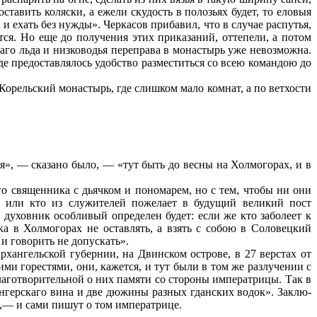
ставить коляски, а ежели скудость в полозьях будет, то еловыя
 и ехать без нужды». Черкасов прибавил, что в случае распутья,
ся. Но еще до получения этих приказаний, отте­пели, а потом
аго льда и низководья переправа в монастырь уже невозможна.
де предоставлялось удобство разместиться со всею командою до
 Корельский монастырь, где слишком мало комнат, а по ветхости
ыря», — сказано было, — «тут быть до весны на Холмогорах, и в
о священника с дьячком и пономарем, но с тем, чтобы ни они
а или кто из служителей пожелает в будущий великий пост
 духовник особливый определен будет: если же кто заболеет к
 в Хол­могорах не оставлять, а взять с собою в Соловецкий
и го­ворить не допускать».
­хангельской губернии, на Двинском острове, в 27 верстах от
ми горестями, они, кажется, и тут были в том же разлучении с
аго­творительной о них памяти со стороны императрицы. Так в
нгерскаго вина и две дюжины разных гданских водок». Заклю­
о,— и сами пишут о том императрице.