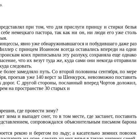
о.
едставлял при том, что для прислуги принцу и стирки белья
ебе немецкаго пастора, так как ни он, ни люди его уже столь
выя.
инцессы, явно уже обнаруживавшагося и побудившаго даже раз
Мил­лер с принцем Иоанном всегда оставались впереди на одни
 проискам коих приписывала эту разлуку, сохраняла еще однако
сение, что их везут туда же, куда сами они некогда отправили
куда следовать.
е более замедляло путь. Со второй половины сентября, по мере
бря, проехав уже 140 верст за Шенкурск, невозможно по­ставить
их дорог. С другой стороны, посланный вперед Чортов доложил,
рем на пространстве 30 старых и
зрешив, где провести зиму?
 зима и выпадет снег, то в том месте, где застанет, поставить
представлением, сопровождался объяснительным письмом барона
роется рекою и берегом по льду; а касательно зимних повозок
распарить на огне, сделать из них вязья в такую ширину саней,