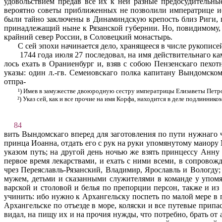
удовольствием предав все их к ней разные предосудительны
вероятно советы приближенных не позволили императрице ис
были тайно заключены в Динаминдскую крепость близ Риги, п
принадлежащий ныне к Ря­занской губернии. Но, повидимому,
крайний север России, в Соловецкий монастырь.
С сей эпохи начинается дело, хранящееся в числе рукопи­
1744 года июля 27 последовал, на имя действительнаго к
лось ехать в Ораниенбург и, взяв с собою Пензенскаго пехот
указы: один л.-гв. Семеиовскаго полка капитану Вындомскому
отпра-
¹) Имев в замужестве двоюродную сестру императрицы Елизаветы Петро
²) Указ сей, как и все прочие на имя Корфа, находится в деле подлинником
84
вить Вындомскаго вперед для заготовления по пути нужнаго чи
принца Иоанна, отдать его с рук на руки упомянутому маиору
указом путь; на другой день ночью же взять принцессу Анну
первое время лекарствами, и ехать с ними всеми, в сопровож
чрез Переяславль-Рязанский, Владимир, Ярославль и Вологду;
мужем, детьми и сказанными служителями в команде у упомян
варской и столовой и белья по препорции персон, также и из
учинить: ибо нужно к Архангельску поспеть по малой мере в п
Архангельске по отъезде в море, коляски и все путевые припа
видал, на пищу их и на прочия нужды, что потребно, брать от 