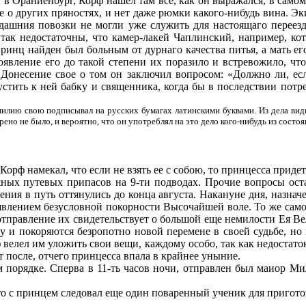
в Ораниенбург, Корф нашел там все, как он выра­жался, в само
уже о других пряностях, и нет даже рюмки какого-нибудь вина. 
дашния повозки не могли уже служить для настоящаго переезд
 так недостаточны, что камер-лакей Чаплинский, например, ко
нц найден был больным от дурнаго качества питья, а мать его
 Появление его до такой степени их поразило и встревожило, чт
 Донесение свое о том он заключил вопросом: «Должно ли, ес
устить к ней бабку и священника, когда бы в последствии потр
амилию свою подписывал на русских бумагах латинскими буквами. Из дела видн
орено не было, и вероятно, что он употреблял на это дело кого-нибудь из сост
орф намекал, что если не взять ее с собою, то принцесса приде
ных путевых припасов на 9-ти подводах. Прочие вопросы оста
ния в путь оттянулись до конца августа. Накануне дня, назначе
зъявлением безусловной покорности Высочайшей воле. То же са
 отправление их свидетельствует о большой еще немилости Ея Ве
у и покоряются безропотно новой перемене в своей судьбе, но
 велел им уложить свои вещи, каждому особо, так как недостато
после, отчего принцесса впала в край­нее уныние.
м порядке. Сперва в 11-ть часов ночи, отправлен был маиор Ми
о с принцем следовал еще один поваренный ученик для приготов