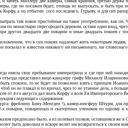
л, и занять Миллеру две камеры, самыя крайния, третью держа 
амеры, где он посажен будет, отнюдь не выпускать, и быть при 
ть Корфу, а по отбытии
сего последняго, Гурьеву, и для сих рап
выбрать там покои пристойные на такое употребление, как он, Чо
ним по монастырю перегородить деревом, оставя один вход, чрез 
 при других двадцати две поварни и оные двадцать покоев с п
риложением, что в сих покоях надлежит жить некоторым людям, 
е посылал и известия никакого ни письменнаго, ни словеснаго 
гда имела свое пребывание императрица и где при ней находил
о отъезда представил вице-канцлеру графу Михаилу Иларионович
быть спокоен, то не будет ли позволено взять с принцем Иоанн
тоб он не плакал и по кричал, чрез то не утаение дела, а больш
ов от 4-го августа дал знать Корфу о воле Ея Императорскаго В
трукция следующаго содержания:
бурга: фрейлину Бину-Менгден ²), камер-юнгферу Штурм, для 
2-х поваров, поваренных и скатертных учеников по одному и хл
 указом предписано было, а из полевых полков; оставшим­ся же в
олит быть довольна и вскоре велит им возвратиться к своим ко