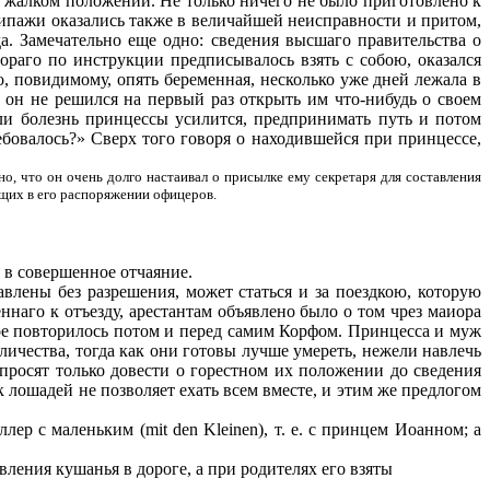
м жалком положении. Не только ничего не было приготовлено к
Экипажи оказались также в величайшей не­исправности и притом,
а. Замечательно еще одно: сведения высшаго правительства о
тораго по инструкции предписывалось взять с собою, оказался
, повидимому, опять беременная, несколько уже дней лежала в
о он не решился на первый раз открыть им что-нибудь о своем
ли болезнь принцессы усилится, предпринимать путь и потом
ебовалось?» Сверх того говоря о находившейся при принцессе,
о, что он очень долго настаивал о присылке ему секретаря для составления
оящих в его распоряжении офицеров.
т в совершенное отчаяние.
влены без разрешения, может статься и за поездкою, которую
ннаго к отъезду, арестантам объявлено было о том чрез маиора
мое повторилось потом и перед самим Корфом. Принцесса и муж
личества, тогда как они готовы лучше уме­реть, нежели навлечь
 просят только довести о горестном их положении до сведения
к лошадей не позволяет ехать всем вместе, и этим же предлогом
ллер с маленьким (
mit
den
Kleinen
), т. е. с принцем Иоанном; а
ления кушанья в дороге, а при родителях его взяты