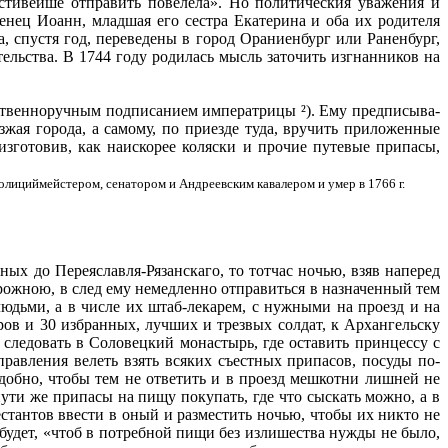
стивейше отпра­вить повелела». Но политическия уважения и
нец Иоанн, младшая его сестра Екатерина и оба их родителя
 спустя год, переведены в город Ораниенбург или Раненбург,
льства. В 1744 году родилась мысль заточить изгнанников на
обственноручным подписанием императрицы ²). Ему предписыва­
зжая города, а самому, по приезде туда, вручить приложенные
 изготовив, как наискорее коляски и прочие путевые припасы,
лициймейстером, сенатором и Андреевским кавалером и умер в 1766 г.
ных до Переяславля-Рязанскаго, то тотчас ночью, взяв наперед
рожною, в след ему немедленно отправиться в назначенный тем
юдьми, а в числе их штаб-лекарем, с нужными на проезд и на
ов и 30 избранных, лучших и трезвых солдат, к Ар­хангельску
 следовать в Соловецкий монастырь, где оставить принцессу с
равления велеть взять всяких съестных припасов, посуды по­
­добно, чтобы тем не ответить и в проезд мешкотни лишней не
пути же припасы на пищу покупать, где что сыскать можно, а в
естантов ввести в оный и разместить ночью, чтобы их никто не
о будет, «чтоб в потребной пищи без излишества нужды не было,