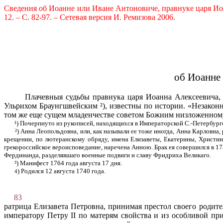
Сведения
об Иоанне или Иване Антоновиче, правнуке царя Иоа
12. – С. 82-97. – Сетевая версия И. Ремизова 2006.
об Иоанне 
Плачевныя судьбы правнука царя Иоанна Алексеевича
Ульрихом Браунгшвейским ²), известны по истории. «Незаконн
том же еще сущем младенчестве советом Божиим низложенному 
¹) Почерпнуто из рукописей, находящихся в Императорской С.-Петер­бур
²) Анна Леопольдовна, или, как называли ее тоже иногда, Анна Карловна,
крещении, по лютеранскому обряду, имена Елизаветы, Екате­рины, Христины
грекороссийское вероисповедание, наречена Анною. Брак ея совершился в 17
Фердинанда, разделявшаго военные подвиги и славу Фридриха Великаго.
³) Манифест 1764 года августа 17 дня.
) Родился 12 августа 1740 года.
4
83
ратрица Елизавета Петровна, принимая престол своего родит
импе­ратору Петру II по матерям свойства и из особливой 