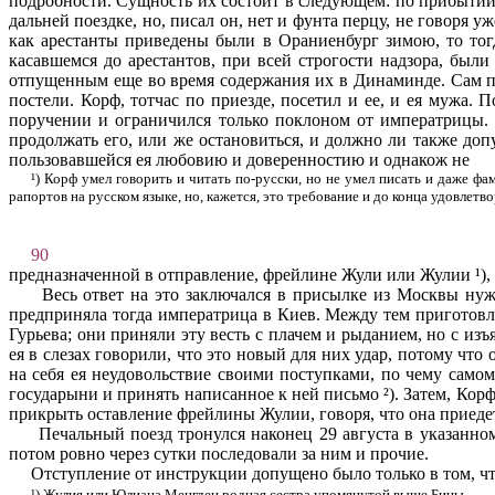
подробности. Сущность их состоит в следующем: по прибытии 
дальней поездке, но, писал он, нет и фунта перцу, не говоря 
как арестанты приведены были в Ора­ниенбург зимою, то тог
касавшемся до арестантов, при всей строгости надзора, были
отпущенным еще во время содержания их в Динаминде. Сам при
постели. Корф, тотчас по приезде, посетил и ее, и ея мужа.
поручении и ограничился только поклоном от импера­трицы.
продолжать его, или же остановиться, и должно ли также доп
пользовавшейся ея любовию и доверенностию и однакож не
¹) Корф умел говорить и читать по-русски, но не умел писать и даже ф
рапортов на русском языке, но, кажется, это требование и до конца удовлетв
90
предназначенной в отправление, фрейлине Жули или Жулии ¹), К
Весь ответ на это заключался в присылке из Москвы нуж
предприняла тогда императрица в Киев. Между тем при­готовле
Гурьева; они приняли эту весть с плачем и рыданием, но с и
ея в слезах говорили, что это новый для них удар, потому что
на себя ея неудовольствие своими поступками, по чему самом
государыни и принять написанное к ней письмо ²). Затем, Корф
прикрыть оставление фрейлины Жулии, говоря, что она приедет 
Печальный поезд тронулся наконец 29 августа в указанно
потом ровно через сутки последовали за ним и прочие.
Отступление от инструкции допущено было только в том, чт
¹) Жулия или Юлиана Менгден родная сестра упомянутой выше Бины.