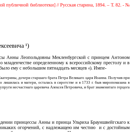
публичной библиотеки] // Русская старина, 1894. – Т. 82. - №
ксеевича ¹)
цессы Анны Леопольдовны Мекленбургской с принцем Антоном
во младенчестве определенному к всероссийскому престолу и в
 было ему с небольшим пятнадцать месяцев
). Импе-
4
и Екатерины, дочери старшаго брата Петра Великаго царя Иоанна. Получив при
о лишилась и матери, осталась в сиротстве и в 1733 г. быв миропомазана в
упруги несчастнаго царевича Алексея Петровича, и брат знаменитаго герцога
суждении принцессы Анны и принца Ульриха Брауншвейгскаго к
 никаких огорчений, с надлежащею им честию
и с достойным