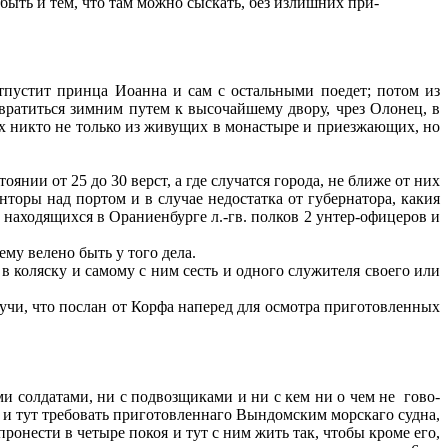
 быть и тем, что там можно сыскать, без излишних при-
отпустит принца Иоанна и сам с остальными поедет; потом из
­вратиться зимним путем к высочайшему двору, чрез Олонец, в
х никто не только из живущих в монастыре и приезжающих, но
.
янии от 25 до 30 верст, а где случатся города, не ближе от них
онторы над портом и в случае недостатка от губернатора, какия
 находящихся в Ораниенбурге л.-гв. полков 2 унтер-офицеров и
ему велено быть у того дела.
 в коляску и самому с ним сесть и одного служителя своего или
дучи, что послан от Корфа наперед для осмотра приготовленных
и солдатами, ни с подвозщиками и ни с кем ни о чем не
гово­
у и тут требовать приготовленнаго Вындомским морскаго судна,
пронести в четыре покоя и тут с ним жить так, чтобы кроме его,