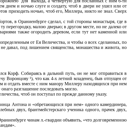
по­рожнею
для
выхода, а четвертую для посланных с ним 6-ти
нем днем и ночью слуге и солдату, чтоб в двери не ушел или от
ортов приходить ночью, чтоб его, Миллера, никто не знал. Сверх
ртов, в Ораниенбурге сделал, с той стороны мона­стыря, где в
ту перегородку, малою дверью; в другом месте, но не далеко от
оварнями также огородить деревом, если тут нет каменной или
определенным от Ея Величества, и чтобы о всех сделанных, по
не давал, под лишением священства, мона­шества и живота, но
ся Корф. Собираясь в дальний путь, он не мог отправиться в
у Во­ронцову ¹), что как 4-х летний младенец, быв отпущен от
ом и отдать вместе с ним маиору Миллеру находя­щихся при нем
е онаго разглашение последовать могло.
еличества, чтоб он поступал по прежде данному указу.
принца Антона и «обретающихся при нем» одного камердинера,
ебных двух, брантмейстерскаго ученика одного, прачек двух,
 Ораниенбурге чинам л.-гвардии объявить, «что долговре­менною
мандам».