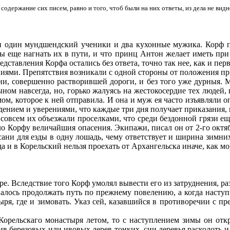
одержание сих писем, равно и того, чтоб были на них ответы, из дела не видн
 и один мундшендский ученики и два кухонные мужика. Корф пр
ы еще нагнать их в пути, и что принц Антон желает иметь при с
дставления Корфа остались без ответа, точно так нее, как и пер
иями. Препятствия возникали с одной стороны от положения пр
ни, совершенно растворившей дороги, и без того уже дурныя. 
ыном навсегда, но, горько жалуясь на жестокосердие тех людей,
м, которое к ней отправила. И она и муж ея часто изъявляли опа
дением и уверениями, что каждые три дня получает приказа­ния, 
 совсем их объезжали проселками, что среди бездонной грязи ещ
ло Корфу величайшия опасения. Экипажи, писал он от 2-го октя­
я сани для езды в одну лошадь, чему ответствует и ширина зимн
а и в Корельский нельзя проехать от Архангельска иначе, как мо
ре. Вследствие того Корф умолял вывести его из затруднения, ра
алось продолжать путь по прежнему повелению, а когда наступит
ы­ря, где и зимовать. Указ сей, казавшийся в противоречии с 
Корельскаго монастыря летом, то с наступлением зимы он от­к
в березовых или ивовых дерев тонких, сии деревья раско­лоть и 