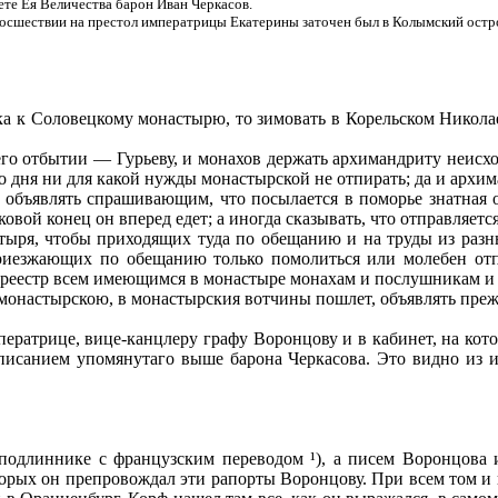
ете Ея Величества барон Иван Черкасов.
восшествии на престол императрицы Екатерины заточен был в Колымский остро
ска к Соловецкому монастырю, то зимовать в Корельском Николае
его отбытии — Гурьеву, и монахов держать архимандриту неисхо
а­го дня ни для какой нужды монастырской не отпирать; да и архи
е объявлять спрашивающим, что посылается в поморье знатная
овой конец он вперед едет; а иногда сказывать, что отпра­вляе
ты­ря, чтобы приходящих туда по обещанию и на труды из раз
приезжающих по обещанию только помолиться или молебен отпе
 реестр всем имеющимся в монастыре монахам и послуш­никам и р
 монастырскою, в монастырския вотчины пошлет, объявлять преж
ператрице, вице-канцлеру графу Воронцову и в кабинет, на кот
писанием упомянутаго выше барона Черкасова. Это видно из и
одлиннике с французским переводом ¹), а писем Воронцова и
о­торых он препровождал эти рапорты Воронцову. При всем том 