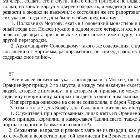
Миллера, солдата его и слуги, никто онаго Григория не вида
солдат, из коих и караул у дверей содержать, а младенца из к
резвости в окошко не выскочил; о состоянии же его ра­портова
сих указов, тогда же даны были особыя предписания:
1. Полковнику Чортову: ехать в Соловецкий мона­стырь и 
оный входа нет. Покоев нужно: в одном месте четыре, и ход к 
перваго, двадцать; при первых четырех покоях иметь одну, а
другой перегородки.
2. Архимандриту Соловецкому: такого же содержания, с п
соглашению с Чортовым, распоряжениях, он «никуда рапорту н
содержал оное тайно».
87
Все вышеизложенные указы последовали в Москве, где то
Ораниенбург прежде 2-го августа, а между тем накануне своег
людей, которые с ним живут и к которым он привык, не может 
сиделицу и кормилицу, которых посадить в один с ним экипаж, ч
Императрица однакоже на сие не соизволила, и барон Черкас
За сим в тот же день Корфу дана была дополнительная инс
1. Служителей при арестованных лицах взять из Ораниен
обоих принцев, кормилиц и камер-лакея Чаплинскаго; также 
портнаго одного и башмачника одного ³).
2. Сержантов, капралов и рядовых взять не из гвардии, как
их службою и верностию при той коммиссии Ея Величе­ство изв