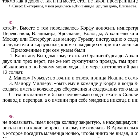
токмо как в дороге, так и на месте, стол не такой простран­ны
¹) Сверх Екатерины, у нея родилась в Динаминде
другая дочь, Ели­завета.
85
хотей». Вместе с тем повелевалось Корфу доносить императр
Переяславля, Владимира, Ярославля, Вологды, Архангельска и
Москву или Петербург, дав маиору Гурьеву инструкцию о сод
и служители и караульные, кроме находящихся при них женскаго
Приложенные при сем указы были:
1. Капитану Вындомскому: ехать из Ораниенбурга до Арханге
двух или трех верст; где же нет сухопутнаго проезда, там при
обыкновенно по Белому морю ходят. По мере заготовлений рапо
12 солдат.
2. Маиору Гурьеву: во взятии и отвозе принца Иоанна с семь
3. Маиору Миллеру: «быть ему в команде у Корфа и когда Ко
солдата иметь в коляске для сбережения и содержания того мла
С тем посланным и 6-тыо человеками солдат ехать в Солове
подвод и переправ, а о имении при себе младенца никогда и н
86
не показывать, имея всегда коляску закрытую, а находящемуся 
рить и ни на какие вопросы никому не отвечать. В Архангельс
в которое посадить младенца ночью, чтобы никто не видал, и о