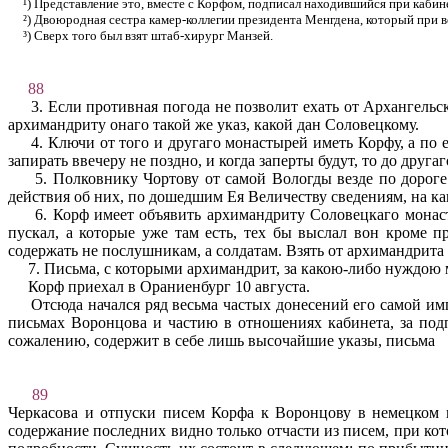
¹) Представление это, вместе с Корфом, подписал находившийся при кабин
²) Двоюродная сестра камер-коллегии президента Менгдена, который при 
³) Сверх того был взят штаб-хирург Манзей.
88
3. Если противная погода не позволит ехать от Архангель­
архимандриту онаго такой же указ, какой дан Соловецкому.
4. Ключи от того и другаго монастырей иметь Корфу, а по 
запирать ввечеру не поздно, и когда заперты будут, то до друг
5. Полковнику Чортову от самой Вологды везде по дорог
действия об них, по дошедшим Ея Величеству сведениям, на как
6. Корф имеет объявить архимандриту Соловецкаго монас
пускал, а которые уже там есть, тех бы выслал вон кроме 
содержать не послушникам, а солдатам. Взять от архиман­дрита
7. Письма, с которыми архимандрит, за какою-либо нуждою
Корф приехал в Ораниенбург 10 августа.
Отсюда начался ряд весьма частых донесений его самой им­
письмах Воронцова и частию в отношениях кабинета, за под
сожалению, содержит в себе лишь высочайшие указы, письма
89
Черкасова и отпуски писем Корфа к Воронцову в немецком п
содержание последних видно только отчасти из писем, при к