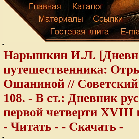
Нарышкин И.Л. [Дневн
путешественника: Отрыв
Ошаниной // Советский а
108. - В ст.: Дневник р
первой четверти XVIII 
- Читать -
- Скачать -