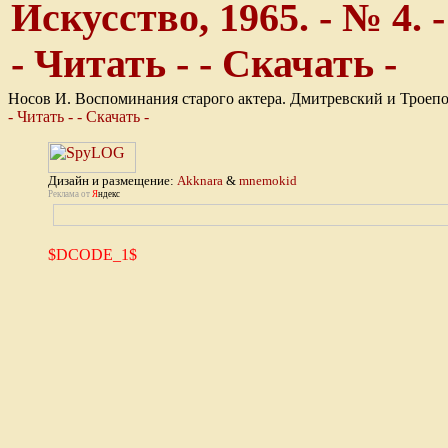
Искусство, 1965. - № 4. -
- Читать -
- Скачать -
Носов И. Воспоминания старого актера. Дмитревский и Троеполь
- Читать -
- Скачать -
Дизайн и размещение:
Akknara
&
mnemokid
Реклама от
Я
ндекс
$DCODE_1$